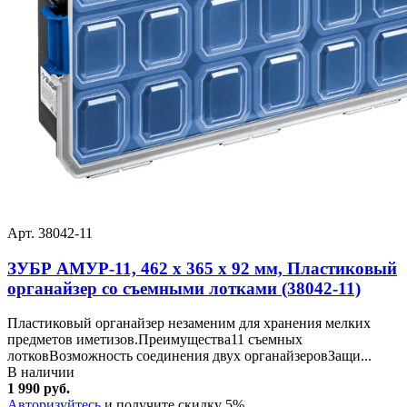
Арт. 38042-11
ЗУБР АМУР-11, 462 х 365 х 92 мм, Пластиковый
органайзер со съемными лотками (38042-11)
Пластиковый органайзер незаменим для хранения мелких
предметов иметизов.Преимущества11 съемных
лотковВозможность соединения двух органайзеровЗащи...
В наличии
1 990 руб.
Авторизуйтесь
и получите скидку 5%