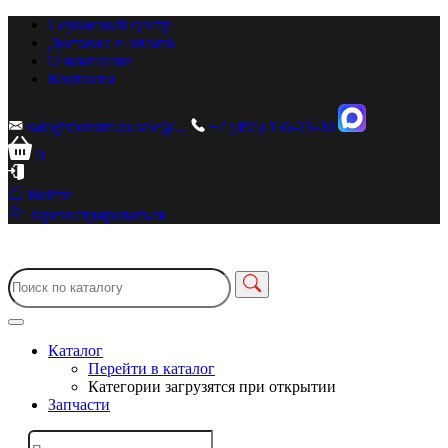
Сервисный центр
Доставка и оплата
О компании
Контакты
sale@zionstm.ru
sale@...
+7 (495) 136-23-00
0
Войти
Зарегистрироваться
Каталог
Перейти в каталог
Категории загрузятся при открытии
Запчасти