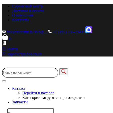
Сервисный центр
Доставка и оплата
О компании
Контакты
sale@zionstm.ru
sale@...
+7 (495) 136-23-00
0
Войти
Зарегистрироваться
Каталог
Перейти в каталог
Категории загрузятся при открытии
Запчасти