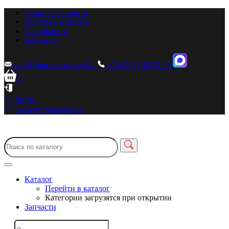
Сервисный центр
Доставка и оплата
О компании
Контакты
sale@zionstm.ru
sale@...
+7 (495) 136-23-00
0
Войти
Зарегистрироваться
Каталог
Перейти в каталог
Категории загрузятся при открытии
Запчасти