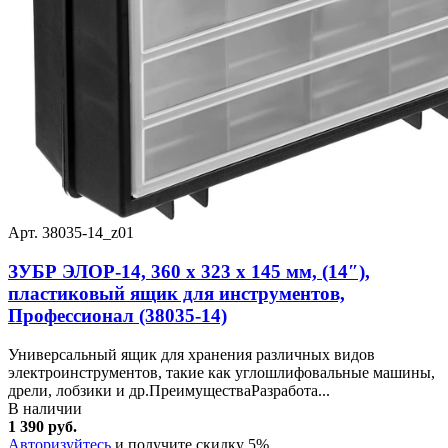
Арт. 38035-14_z01
ЗУБР ЭЛОР-14, 360 х 323 х 145 мм, (14″),
пластиковый ящик для инструментов,
Профессионал (38035-14)
Универсальный ящик для хранения различных видов
электроинструментов, такие как углошлифовальные машины,
дрели, лобзики и др.ПреимуществаРазработа...
В наличии
1 390 руб.
Авторизуйтесь
и получите скидку 5%