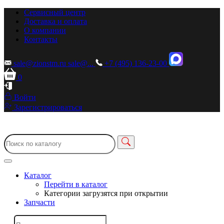
Сервисный центр
Доставка и оплата
О компании
Контакты
sale@zionstm.ru
sale@...
+7 (495) 136-23-00
0
Войти
Зарегистрироваться
Каталог
Перейти в каталог
Категории загрузятся при открытии
Запчасти