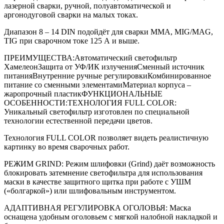
лазерной сварки, ручной, полуавтоматической и
аргонодуговой сварки на малых токах.
Диапазон 8 – 14 DIN подойдёт для сварки MMA, MIG/MAG,
TIG при сварочном токе 125 А и выше.
ПРЕИМУЩЕСТВА:Автоматический светофильтр
ХамелеонЗащита от УФ/ИК излученияСменный источник
питанияВнутренние ручные регулировкиКомбинированное
питание со сменными элементамиМатериал корпуса –
жаропрочный пластикФУНКЦИОНАЛЬНЫЕ
ОСОБЕННОСТИ:ТЕХНОЛОГИЯ FULL COLOR:
Уникальный светофильтр изготовлен по специальной
технологии естественной передачи цветов.
Технология FULL COLOR позволяет видеть реалистичную
картинку во время сварочных работ.
РЕЖИМ GRIND: Режим шлифовки (Grind) даёт возможность
блокировать затемнение светофильтра для использования
маски в качестве защитного щитка при работе с УШМ
(«болгаркой») или шлифовальным инструментом.
АДАПТИВНАЯ РЕГУЛИРОВКА ОГОЛОВЬЯ: Маска
оснащена удобным оголовьем c мягкой налобной накладкой и