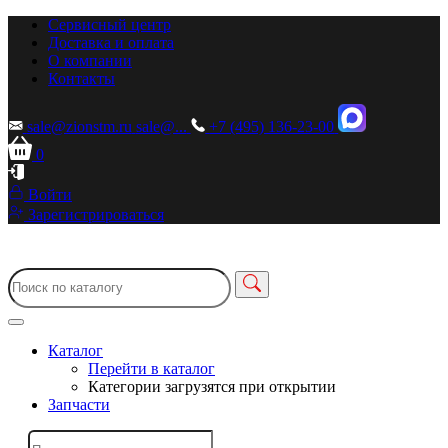
Сервисный центр
Доставка и оплата
О компании
Контакты
sale@zionstm.ru
sale@...
+7 (495) 136-23-00
0
Войти
Зарегистрироваться
Каталог
Перейти в каталог
Категории загрузятся при открытии
Запчасти