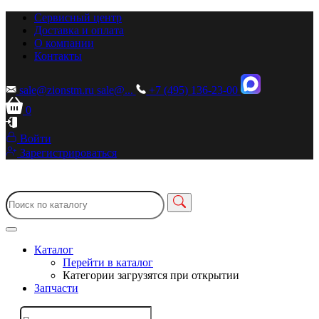
Сервисный центр
Доставка и оплата
О компании
Контакты
sale@zionstm.ru
sale@...
+7 (495) 136-23-00
0
Войти
Зарегистрироваться
Каталог
Перейти в каталог
Категории загрузятся при открытии
Запчасти