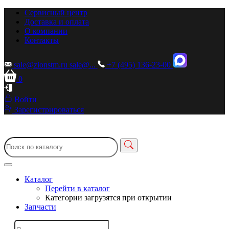
Сервисный центр
Доставка и оплата
О компании
Контакты
sale@zionstm.ru
sale@...
+7 (495) 136-23-00
0
Войти
Зарегистрироваться
Каталог
Перейти в каталог
Категории загрузятся при открытии
Запчасти