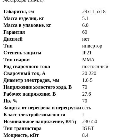
Габариты, см
29х11.5х18
Масса изделия, кг
5.1
Масса в упаковке, кг
6.0
Гарантия
60
Дисплей
нет
Тип
инвертор
Степень защиты
IP21
Тип сварки
ММА
Род сварочного тока
постоянный
Сварочный ток, А
20-220
Диаметр электродов, мм
1.6-5
Напряжение холостого хода, В
70
Рабочее напряжение, В
27.6
Пв, %
70
Защита от перегрева и перегрузки
есть
Класс электробезопасности
I
Номинальное напряжение, В/Гц
230 /50
Тип транзистора
IGBT
Мощность, кВт
8.4