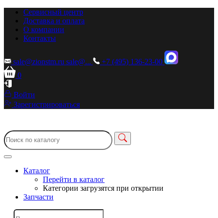
Сервисный центр
Доставка и оплата
О компании
Контакты
sale@zionstm.ru
sale@...
+7 (495) 136-23-00
0
Войти
Зарегистрироваться
Каталог
Перейти в каталог
Категории загрузятся при открытии
Запчасти