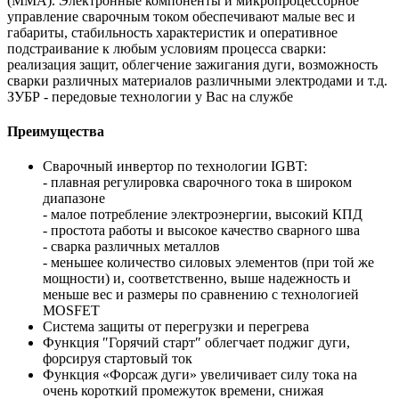
(ММА). Электронные компоненты и микропроцессорное
управление сварочным током обеспечивают малые вес и
габариты, стабильность характеристик и оперативное
подстраивание к любым условиям процесса сварки:
реализация защит, облегчение зажигания дуги, возможность
сварки различных материалов различными электродами и т.д.
ЗУБР - передовые технологии у Вас на службе
Преимущества
Сварочный инвертор по технологии IGBT:
- плавная регулировка сварочного тока в широком
диапазоне
- малое потребление электроэнергии, высокий КПД
- простота работы и высокое качество сварного шва
- сварка различных металлов
- меньшее количество силовых элементов (при той же
мощности) и, соответственно, выше надежность и
меньше вес и размеры по сравнению с технологией
MOSFET
Система защиты от перегрузки и перегрева
Функция ″Горячий старт″ облегчает поджиг дуги,
форсируя стартовый ток
Функция «Форсаж дуги» увеличивает силу тока на
очень короткий промежуток времени, снижая