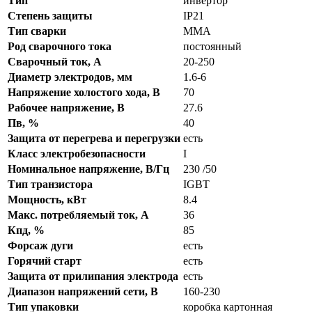
Тип
инвертор
Степень защиты
IP21
Тип сварки
ММА
Род сварочного тока
постоянный
Сварочный ток, А
20-250
Диаметр электродов, мм
1.6-6
Напряжение холостого хода, В
70
Рабочее напряжение, В
27.6
Пв, %
40
Защита от перегрева и перегрузки
есть
Класс электробезопасности
I
Номинальное напряжение, В/Гц
230 /50
Тип транзистора
IGBT
Мощность, кВт
8.4
Макс. потребляемый ток, А
36
Кпд, %
85
Форсаж дуги
есть
Горячий старт
есть
Защита от прилипания электрода
есть
Диапазон напряжений сети, В
160-230
Тип упаковки
коробка картонная