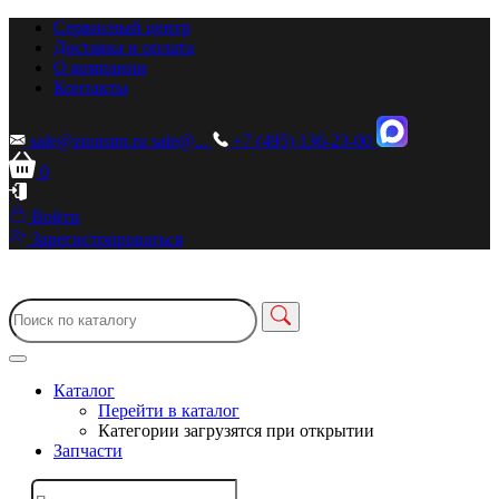
Сервисный центр
Доставка и оплата
О компании
Контакты
sale@zionstm.ru
sale@...
+7 (495) 136-23-00
0
Войти
Зарегистрироваться
Каталог
Перейти в каталог
Категории загрузятся при открытии
Запчасти