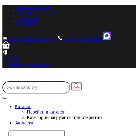
Сервисный центр
Доставка и оплата
О компании
Контакты
sale@zionstm.ru
sale@...
+7 (495) 136-23-00
0
Войти
Зарегистрироваться
Каталог
Перейти в каталог
Категории загрузятся при открытии
Запчасти