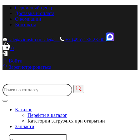
Сервисный центр
Доставка и оплата
О компании
Контакты
sale@zionstm.ru
sale@...
+7 (495) 136-23-00
0
Войти
Зарегистрироваться
Каталог
Перейти в каталог
Категории загрузятся при открытии
Запчасти