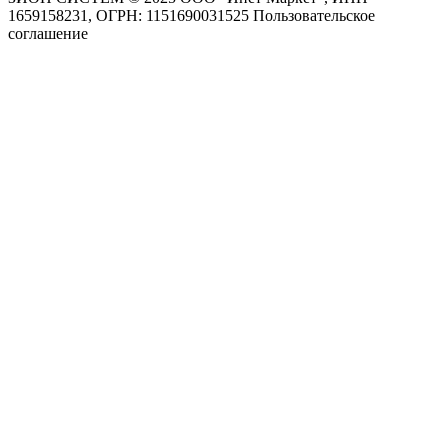
1659158231, ОГРН: 1151690031525
Пользовательское
соглашение