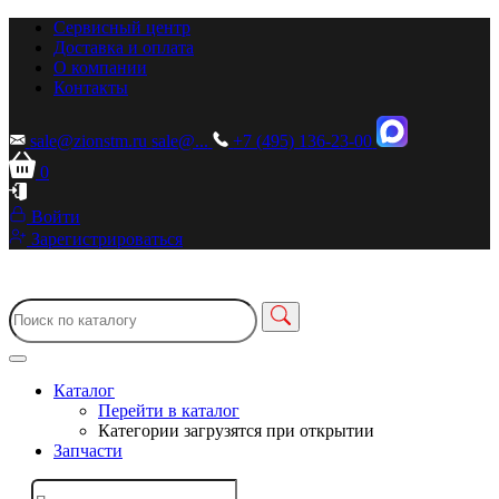
Сервисный центр
Доставка и оплата
О компании
Контакты
sale@zionstm.ru
sale@...
+7 (495) 136-23-00
0
Войти
Зарегистрироваться
Каталог
Перейти в каталог
Категории загрузятся при открытии
Запчасти