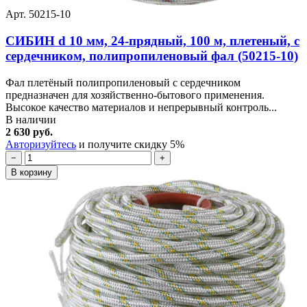
Арт. 50215-10
СИБИН d 10 мм, 24-прядный, 100 м, плетеный, с
сердечником, полипропиленовый фал (50215-10)
Фал плетёный полипропиленовый с сердечником
предназначен для хозяйственно-бытового применения.
Высокое качество материалов и непрерывный контроль...
В наличии
2 630 руб.
Авторизуйтесь
и получите скидку 5%
−
+
В корзину