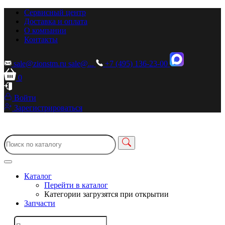
Сервисный центр
Доставка и оплата
О компании
Контакты
sale@zionstm.ru
sale@...
+7 (495) 136-23-00
0
Войти
Зарегистрироваться
Каталог
Перейти в каталог
Категории загрузятся при открытии
Запчасти