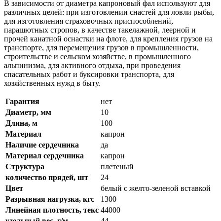
В зависимости от диаметра капроновый фал используют для
различных целей: при изготовлении снастей для ловли рыбы,
для изготовления страховочных приспособлений,
парашютных стропов, в качестве такелажной, леерной и
прочей канатной оснастки на флоте, для крепления грузов на
транспорте, для перемещения грузов в промышленности,
строительстве и сельском хозяйстве, в промышленного
альпинизма, для активного отдыха, при проведения
спасательных работ и буксировки транспорта, для
хозяйственных нужд в быту.
Гарантия
нет
Диаметр, мм
10
Длина, м
100
Материал
капрон
Наличие сердечника
да
Материал сердечника
капрон
Структура
плетеный
количество прядей, шт
24
Цвет
белый с желто-зеленой вставкой
Разрывная нагрузка, кгс
1300
Линейная плотность, текс
44000
удельный вес, г/м
44