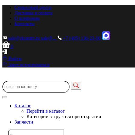
Сервисный центр
Доставка и оплата
О компании
Контакты
sale@zionstm.ru
sale@...
+7 (495) 136-23-00
0
Войти
Зарегистрироваться
Каталог
Перейти в каталог
Категории загрузятся при открытии
Запчасти