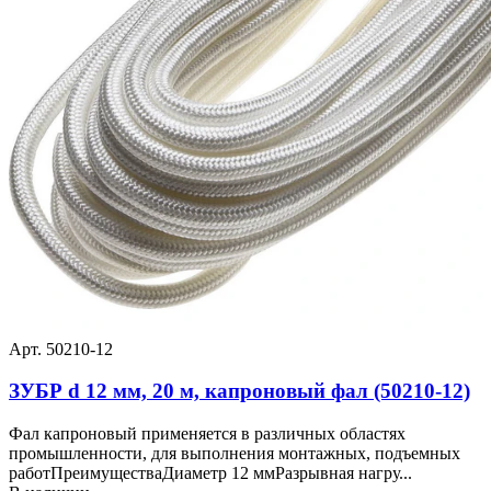
Арт. 50210-12
ЗУБР d 12 мм, 20 м, капроновый фал (50210-12)
Фал капроновый применяется в различных областях
промышленности, для выполнения монтажных, подъемных
работПреимуществаДиаметр 12 ммРазрывная нагру...