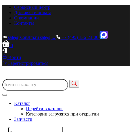
Сервисный центр
Доставка и оплата
О компании
Контакты
sale@zionstm.ru
sale@...
+7 (495) 136-23-00
0
Войти
Зарегистрироваться
Каталог
Перейти в каталог
Категории загрузятся при открытии
Запчасти