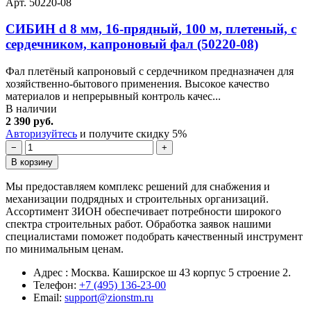
Арт. 50220-08
СИБИН d 8 мм, 16-прядный, 100 м, плетеный, с
сердечником, капроновый фал (50220-08)
Фал плетёный капроновый с сердечником предназначен для
хозяйственно-бытового применения. Высокое качество
материалов и непрерывный контроль качес...
В наличии
2 390 руб.
Авторизуйтесь
и получите скидку 5%
−
+
В корзину
Мы предоставляем комплекс решений для снабжения и
механизации подрядных и строительных организаций.
Ассортимент ЗИОН обеспечивает потребности широкого
спектра строительных работ. Обработка заявок нашими
специалистами поможет подобрать качественный инструмент
по минимальным ценам.
Адрес : Москва. Каширское ш 43 корпус 5 строение 2.
Телефон:
+7 (495) 136-23-00
Email:
support@zionstm.ru