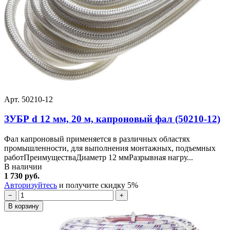
Арт. 50210-12
ЗУБР d 12 мм, 20 м, капроновый фал (50210-12)
Фал капроновый применяется в различных областях
промышленности, для выполнения монтажных, подъемных
работПреимуществаДиаметр 12 ммРазрывная нагру...
В наличии
1 730 руб.
Авторизуйтесь
и получите скидку 5%
−
+
В корзину