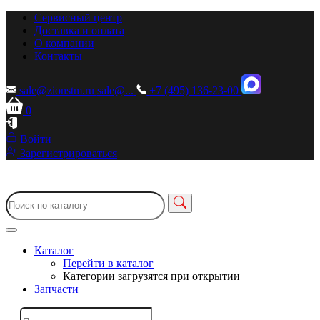
Сервисный центр
Доставка и оплата
О компании
Контакты
sale@zionstm.ru
sale@...
+7 (495) 136-23-00
0
Войти
Зарегистрироваться
Каталог
Перейти в каталог
Категории загрузятся при открытии
Запчасти