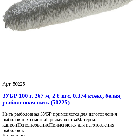
Арт. 50225
ЗУБР 100 г, 267 м, 2.8 кгс, 0.374 ктекс, белая,
рыболовная нить (50225)
Нить рыболовная ЗУБР применяется для изготовления
рыболовных снастейПреимуществаМатериал
капронИспользованиеПрименяется для изготовления
рыболовн...
В наличии