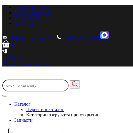
Сервисный центр
Доставка и оплата
О компании
Контакты
sale@zionstm.ru
sale@...
+7 (495) 136-23-00
0
Войти
Зарегистрироваться
Каталог
Перейти в каталог
Категории загрузятся при открытии
Запчасти