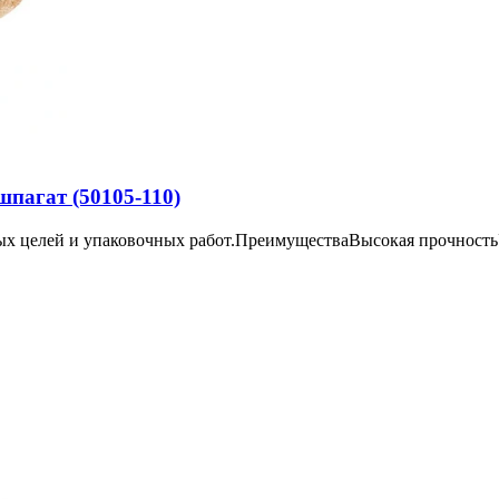
пагат (50105-110)
х целей и упаковочных работ.ПреимуществаВысокая прочностьУс