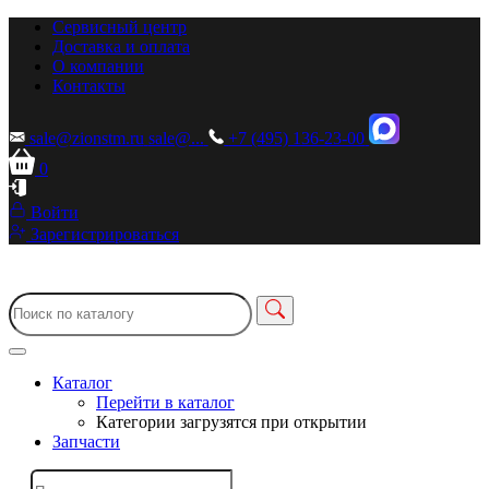
Сервисный центр
Доставка и оплата
О компании
Контакты
sale@zionstm.ru
sale@...
+7 (495) 136-23-00
0
Войти
Зарегистрироваться
Каталог
Перейти в каталог
Категории загрузятся при открытии
Запчасти