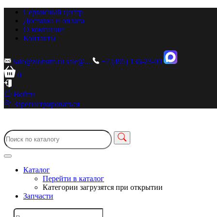
Сервисный центр
Доставка и оплата
О компании
Контакты
sale@zionstm.ru
sale@...
+7 (495) 136-23-00
0
Войти
Зарегистрироваться
Каталог
Перейти в каталог
Категории загрузятся при открытии
Запчасти