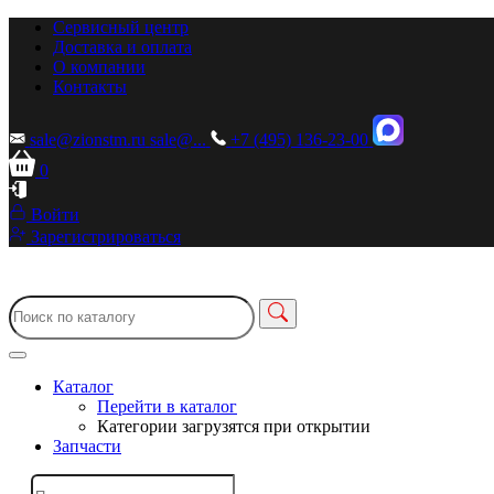
Сервисный центр
Доставка и оплата
О компании
Контакты
sale@zionstm.ru
sale@...
+7 (495) 136-23-00
0
Войти
Зарегистрироваться
Каталог
Перейти в каталог
Категории загрузятся при открытии
Запчасти