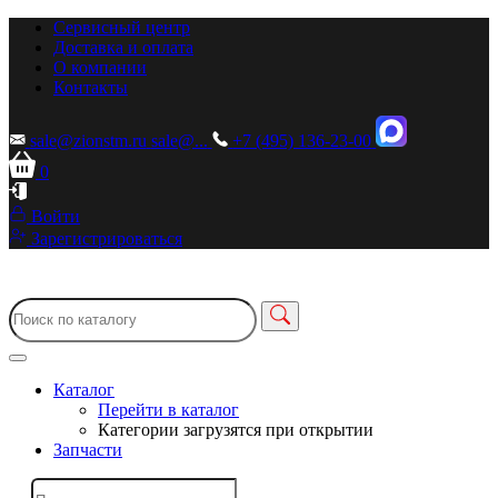
Сервисный центр
Доставка и оплата
О компании
Контакты
sale@zionstm.ru
sale@...
+7 (495) 136-23-00
0
Войти
Зарегистрироваться
Каталог
Перейти в каталог
Категории загрузятся при открытии
Запчасти