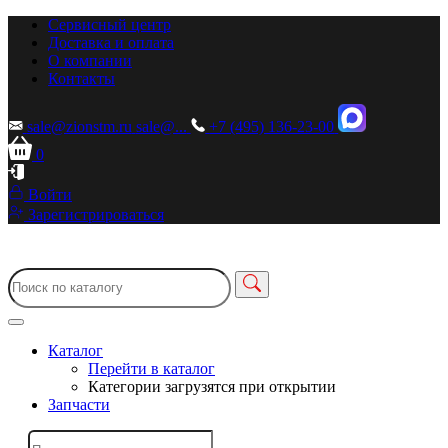
Сервисный центр
Доставка и оплата
О компании
Контакты
sale@zionstm.ru
sale@...
+7 (495) 136-23-00
0
Войти
Зарегистрироваться
Каталог
Перейти в каталог
Категории загрузятся при открытии
Запчасти