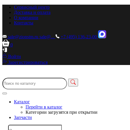
Сервисный центр
Доставка и оплата
О компании
Контакты
sale@zionstm.ru
sale@...
+7 (495) 136-23-00
0
Войти
Зарегистрироваться
Каталог
Перейти в каталог
Категории загрузятся при открытии
Запчасти