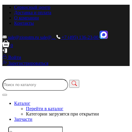
Сервисный центр
Доставка и оплата
О компании
Контакты
sale@zionstm.ru
sale@...
+7 (495) 136-23-00
0
Войти
Зарегистрироваться
Каталог
Перейти в каталог
Категории загрузятся при открытии
Запчасти