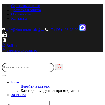
Сервисный центр
Доставка и оплата
О компании
Контакты
sale@zionstm.ru
sale@...
+7 (495) 136-23-00
0
Войти
Зарегистрироваться
Каталог
Перейти в каталог
Категории загрузятся при открытии
Запчасти