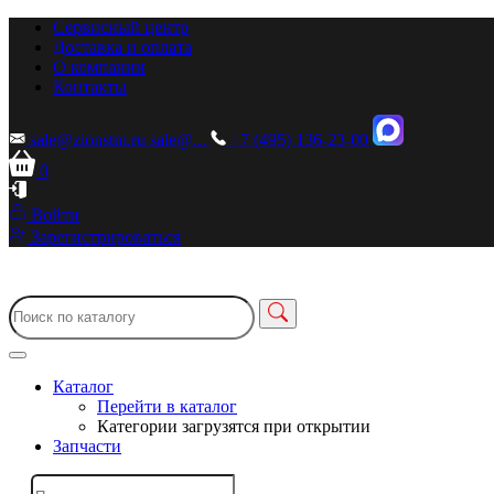
Сервисный центр
Доставка и оплата
О компании
Контакты
sale@zionstm.ru
sale@...
+7 (495) 136-23-00
0
Войти
Зарегистрироваться
Каталог
Перейти в каталог
Категории загрузятся при открытии
Запчасти