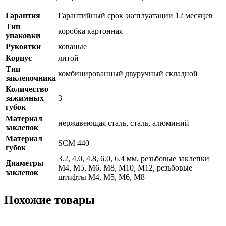
Гарантия
Гарантийный срок эксплуатации 12 месяцев
Тип
коробка картонная
упаковки
Рукоятки
кованые
Корпус
литой
Тип
комбинированный двуручный складной
заклепочника
Количество
зажимных
3
губок
Материал
нержавеющая сталь, сталь, алюминий
заклепок
Материал
SCM 440
губок
3.2, 4.0, 4.8, 6.0, 6.4 мм, резьбовые заклепки
Диаметры
М4, М5, М6, М8, М10, М12, резьбовые
заклепок
штифты М4, М5, М6, М8
Похожие товары