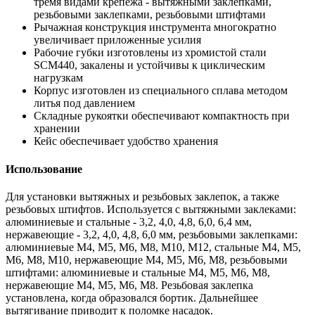
тремя видами крепежа - вытяжными заклепками,
резьбовыми заклепками, резьбовыми штифтами
Рычажная конструкция инструмента многократно
увеличивает приложенные усилия
Рабочие губки изготовлены из хромистой стали
SCM440, закалены и устойчивы к циклическим
нагрузкам
Корпус изготовлен из специального сплава методом
литья под давлением
Складные рукоятки обеспечивают компактность при
хранении
Кейс обеспечивает удобство хранения
Использование
Для установки вытяжных и резьбовых заклепок, а также
резьбовых штифтов. Используется с вытяжными заклеками:
алюминиевые и стальные - 3,2, 4,0, 4,8, 6,0, 6,4 мм,
нержавеющие - 3,2, 4,0, 4,8, 6,0 мм, резьбовыми заклепками:
алюминиевые М4, М5, М6, М8, М10, М12, стальные М4, М5,
М6, М8, М10, нержавеющие М4, М5, М6, М8, резьбовыми
штифтами: алюминиевые и стальные М4, М5, М6, М8,
нержавеющие М4, М5, М6, М8. Резьбовая заклепка
установлена, когда образовался бортик. Дальнейшее
вытягивание приводит к поломке насадок.