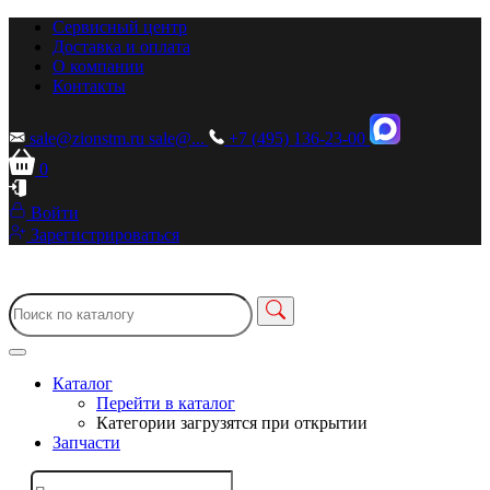
Сервисный центр
Доставка и оплата
О компании
Контакты
sale@zionstm.ru
sale@...
+7 (495) 136-23-00
0
Войти
Зарегистрироваться
Каталог
Перейти в каталог
Категории загрузятся при открытии
Запчасти