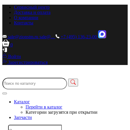
Сервисный центр
Доставка и оплата
О компании
Контакты
sale@zionstm.ru
sale@...
+7 (495) 136-23-00
0
Войти
Зарегистрироваться
Каталог
Перейти в каталог
Категории загрузятся при открытии
Запчасти