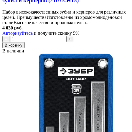
зубил и кернеров (21075-H15)
Набор высококачественных зубил и кернеров для различных
целей..ПреимуществаИзготовлены из хромомолибденовой
сталиВысокое качество и продолжительн...
4 030 руб.
Авторизуйтесь
и получите скидку 5%
−
+
В корзину
В наличии