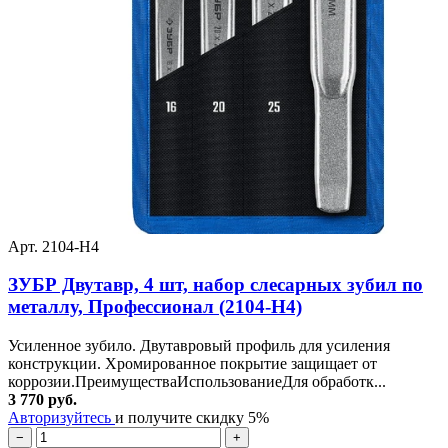
Арт. 2104-H4
ЗУБР Двутавр, 4 шт, набор слесарных зубил по
металлу, Профессионал (2104-H4)
Усиленное зубило. Двутавровый профиль для усиления
конструкции. Хромированное покрытие защищает от
коррозии.ПреимуществаИспользованиеДля обработк...
3 770 руб.
Авторизуйтесь
и получите скидку 5%
−
+