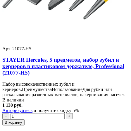
Арт. 21077-H5
STAYER Hercules, 5 предметов, набор зубил и
кернеров в пластиковом держателе, Professional
(21077-H5)
Набор высококачественных зубил и
кернеров.ПреимуществаИспользованиеДля рубки или
раскалывания различных материалов, накернивания насечек
В наличии
1 130 руб.
Авторизуйтесь
и получите скидку 5%
−
+
В корзину