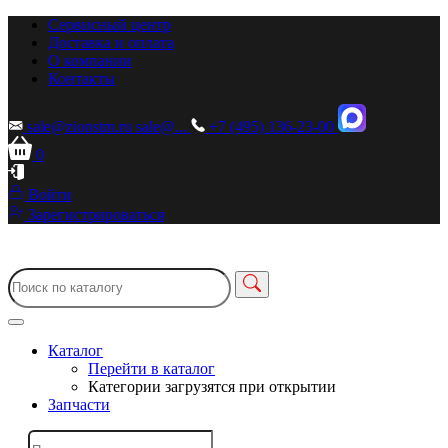
Сервисный центр
Доставка и оплата
О компании
Контакты
sale@zionstm.ru
sale@...
+7 (495) 136-23-00
0
Войти
Зарегистрироваться
Каталог
Перейти в каталог
Категории загрузятся при открытии
Запчасти