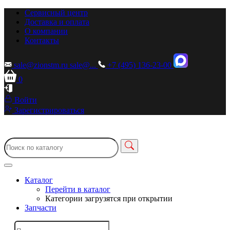
Сервисный центр
Доставка и оплата
О компании
Контакты
sale@zionstm.ru
sale@...
+7 (495) 136-23-00
0
Войти
Зарегистрироваться
Каталог
Перейти в каталог
Категории загрузятся при открытии
Запчасти