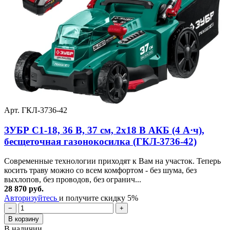
Арт. ГКЛ-3736-42
ЗУБР С1-18, 36 В, 37 см, 2х18 В АКБ (4 А·ч),
бесщеточная газонокосилка (ГКЛ-3736-42)
Современные технологии приходят к Вам на участок. Теперь
косить траву можно со всем комфортом - без шума, без
выхлопов, без проводов, без огранич...
28 870 руб.
Авторизуйтесь
и получите скидку 5%
−
+
В корзину
В наличии