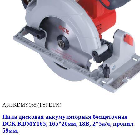
Арт. KDMY165 (TYPE FK)
Пила дисковая аккумуляторная бесщеточная
DCK KDMY165, 165*20мм, 18В, 2*5а/ч, пропил
59мм.