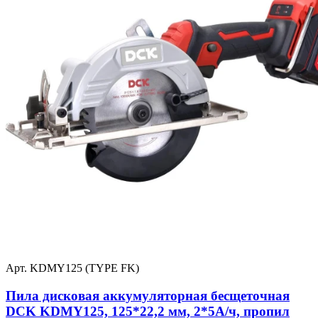
Арт. KDMY125 (TYPE FK)
Пила дисковая аккумуляторная бесщеточная
DCK KDMY125, 125*22,2 мм, 2*5А/ч, пропил