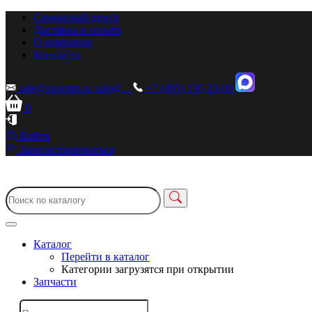
Сервисный центр
Доставка и оплата
О компании
Контакты
sale@zionstm.ru
sale@...
+7 (495) 136-23-00
0
Войти
Зарегистрироваться
Каталог
Перейти в каталог
Категории загрузятся при открытии
Запчасти