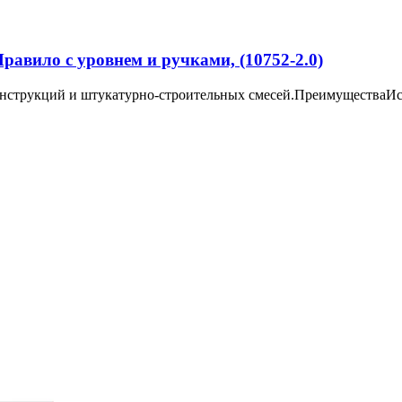
равило с уровнем и ручками, (10752-2.0)
 конструкций и штукатурно-строительных смесей.Преимущес