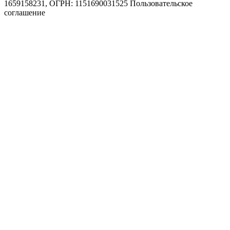
1659158231, ОГРН: 1151690031525
Пользовательское
соглашение