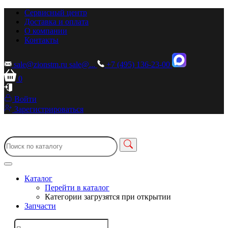
Сервисный центр
Доставка и оплата
О компании
Контакты
sale@zionstm.ru
sale@...
+7 (495) 136-23-00
0
Войти
Зарегистрироваться
Каталог
Перейти в каталог
Категории загрузятся при открытии
Запчасти