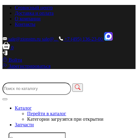
Сервисный центр
Доставка и оплата
О компании
Контакты
sale@zionstm.ru
sale@...
+7 (495) 136-23-00
0
Войти
Зарегистрироваться
Каталог
Перейти в каталог
Категории загрузятся при открытии
Запчасти