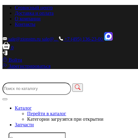
Сервисный центр
Доставка и оплата
О компании
Контакты
sale@zionstm.ru
sale@...
+7 (495) 136-23-00
0
Войти
Зарегистрироваться
Каталог
Перейти в каталог
Категории загрузятся при открытии
Запчасти