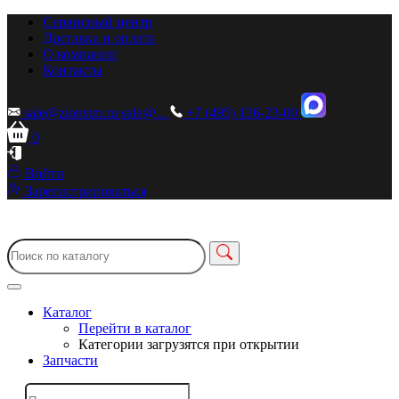
Сервисный центр
Доставка и оплата
О компании
Контакты
sale@zionstm.ru
sale@...
+7 (495) 136-23-00
0
Войти
Зарегистрироваться
Каталог
Перейти в каталог
Категории загрузятся при открытии
Запчасти