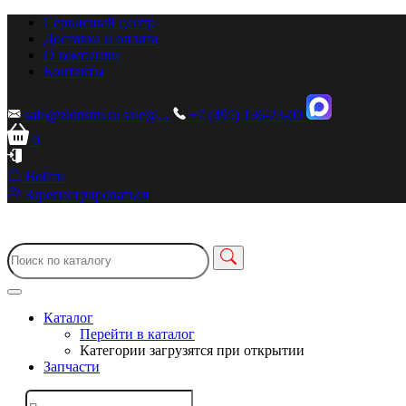
Сервисный центр
Доставка и оплата
О компании
Контакты
sale@zionstm.ru
sale@...
+7 (495) 136-23-00
0
Войти
Зарегистрироваться
Каталог
Перейти в каталог
Категории загрузятся при открытии
Запчасти