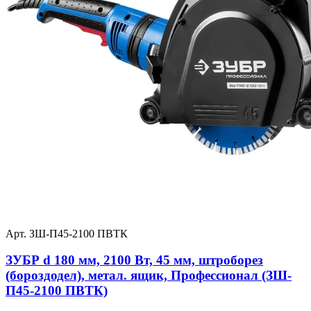
Арт. ЗШ-П45-2100 ПВТК
ЗУБР d 180 мм, 2100 Вт, 45 мм, штроборез
(бороздодел), метал. ящик, Профессионал (ЗШ-
П45-2100 ПВТК)