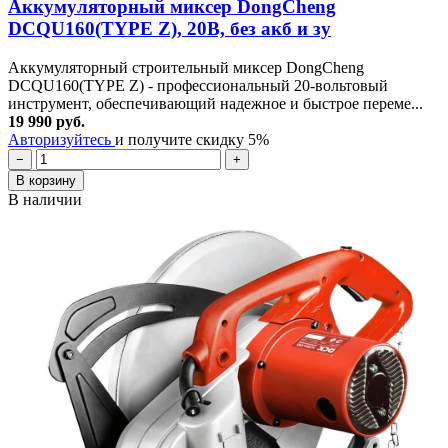
Аккумуляторный миксер DongCheng
DCQU160(TYPE Z), 20В, без акб и зу
Аккумуляторный строительный миксер DongCheng
DCQU160(TYPE Z) - профессиональный 20-вольтовый
инструмент, обеспечивающий надежное и быстрое переме...
19 990 руб.
Авторизуйтесь
и получите скидку 5%
−
+
В корзину
В наличии