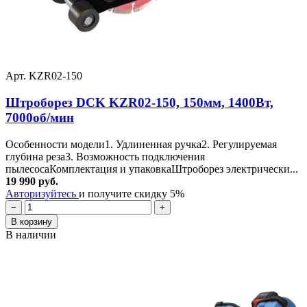
Арт. KZR02-150
Штроборез DCK KZR02-150, 150мм, 1400Вт,
7000об/мин
Особенности модели1. Удлиненная ручка2. Регулируемая
глубина реза3. Возможность подключения
пылесосаКомплектация и упаковкаШтроборез электрически...
19 990 руб.
Авторизуйтесь
и получите скидку 5%
−
+
В корзину
В наличии