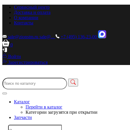
Сервисный центр
Доставка и оплата
О компании
Контакты
sale@zionstm.ru
sale@...
+7 (495) 136-23-00
0
Войти
Зарегистрироваться
Каталог
Перейти в каталог
Категории загрузятся при открытии
Запчасти